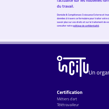
l'actualité sur les nouvelles fo
du travail.
Domicile & Compétences Croissance Externe et Inve
données à travers ce formulaire pour traiter votre 
savoir plus sur vos droits et sur le traitement de 
consulter notre
politique de confidentialité
.
Un organ
Certification
Métiers d'art
Télétravailleur