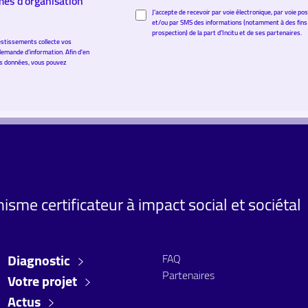
rmes d'organisation
J'accepte de recevoir par voie électronique, par voie po
et/ou par SMS des informations (notamment à des fins
prospection) de la part d'Incitu et de ses partenaires.
stissements collecte vos
demande d’information. Afin d'en
vos données, vous pouvez
isme certificateur à impact social et sociétal
Diagnostic
FAQ
Partenaires
Votre projet
Actus