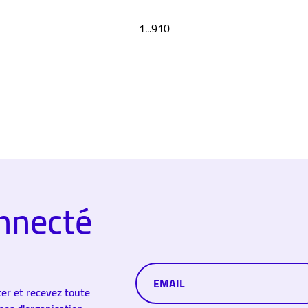
1
...
9
10
nnecté
er et recevez toute