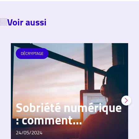
Voir aussi
DÉCRYPTAGE
Sobriété numérique
S
: comment
l’appliquer en
l
24/05/2024
24