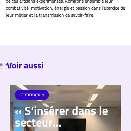
de ces artisans expérimentés. Admirons ensemble leur
combativité, motivation, énergie et passion dans l’exercice de
leur métier et la transmission de savoir-faire.
Voir aussi
CERTIFICATION
« S’insérer dans le
«
secteur
s